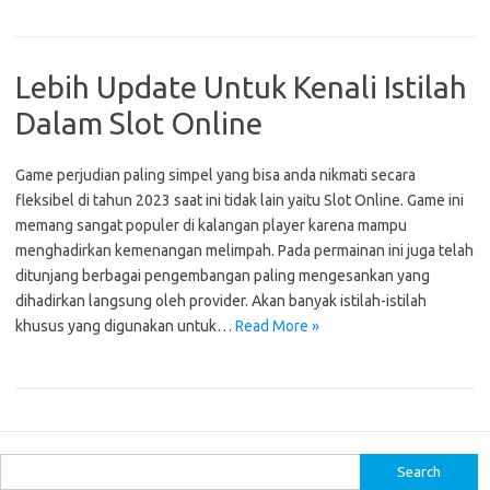
Lebih Update Untuk Kenali Istilah
Dalam Slot Online
Game perjudian paling simpel yang bisa anda nikmati secara
fleksibel di tahun 2023 saat ini tidak lain yaitu Slot Online. Game ini
memang sangat populer di kalangan player karena mampu
menghadirkan kemenangan melimpah. Pada permainan ini juga telah
ditunjang berbagai pengembangan paling mengesankan yang
dihadirkan langsung oleh provider. Akan banyak istilah-istilah
khusus yang digunakan untuk…
Read More »
S