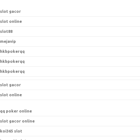
e
a
slot gacor
r
slot online
c
h
slot88
f
mejavip
o
hkbpokerqq
r
:
hkbpokerqq
hkbpokerqq
slot gacor
slot online
qq poker online
slot gacor online
koi365 slot