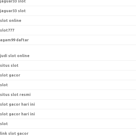
jaguar33 slot
jaguar33 slot
slot online
slot777
agam99 daftar
judi slot online
situs slot
slot gacor
slot
situs slot resmi
slot gacor hari ini
slot gacor hari ini
slot
link slot gacor