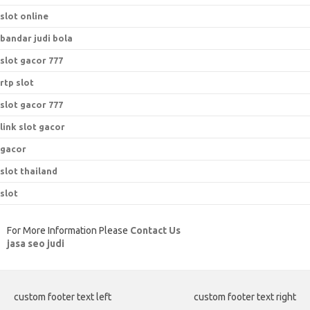
slot online
bandar judi bola
slot gacor 777
rtp slot
slot gacor 777
link slot gacor
gacor
slot thailand
slot
For More Information Please
Contact Us
jasa seo judi
custom footer text left
custom footer text right