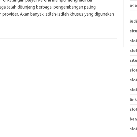
er di kalangan player karena mampu menghadirkan
aga
uga telah ditunjang berbagai pengembangan paling
provider. Akan banyak istilah-istilah khusus yang digunakan
jud
sit
slo
slo
sit
slo
slo
slo
lin
slo
ban
slo