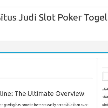
Situs Judi Slot Poker Toge
Sea
for:
slo
line: The Ultimate Overview
slo
pc gaming has come to be more easily accessible than ever
slo