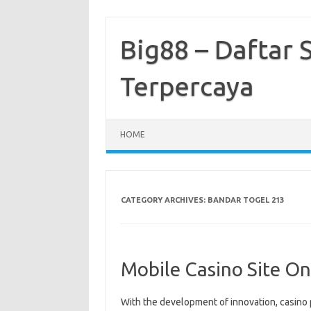
Skip
to
content
Big88 – Daftar 
Terpercaya
HOME
CATEGORY ARCHIVES:
BANDAR TOGEL 213
Mobile Casino Site On
With the development of innovation, casino 