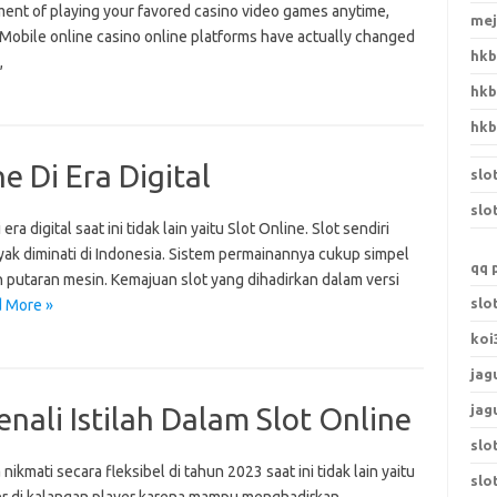
ent of playing your favored casino video games anytime,
mej
 Mobile online casino online platforms have actually changed
hk
,
hk
hk
e Di Era Digital
slo
slo
ra digital saat ini tidak lain yaitu Slot Online. Slot sendiri
nyak diminati di Indonesia. Sistem permainannya cukup simpel
qq 
putaran mesin. Kemajuan slot yang dihadirkan dalam versi
slo
 More »
koi
jag
nali Istilah Dalam Slot Online
jag
slo
ikmati secara fleksibel di tahun 2023 saat ini tidak lain yaitu
slo