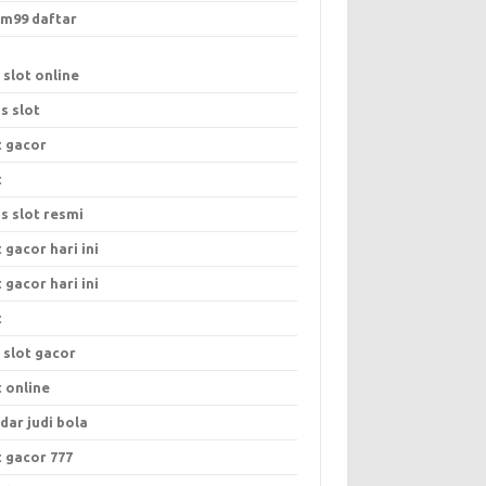
m99 daftar
i slot online
us slot
t gacor
t
us slot resmi
t gacor hari ini
t gacor hari ini
t
k slot gacor
t online
dar judi bola
t gacor 777