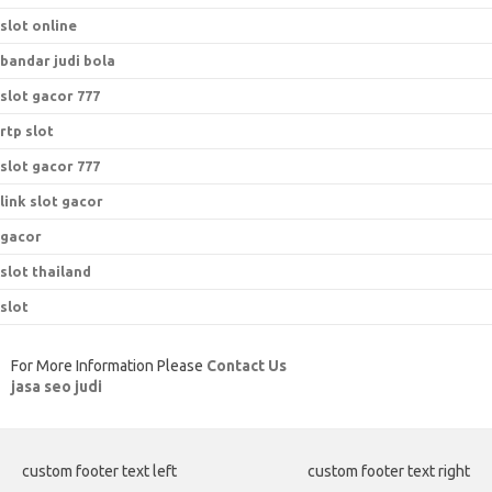
slot online
bandar judi bola
slot gacor 777
rtp slot
slot gacor 777
link slot gacor
gacor
slot thailand
slot
For More Information Please
Contact Us
jasa seo judi
custom footer text left
custom footer text right