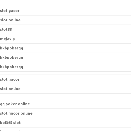
e
a
slot gacor
r
slot online
c
h
slot88
f
mejavip
o
hkbpokerqq
r
:
hkbpokerqq
hkbpokerqq
slot gacor
slot online
qq poker online
slot gacor online
koi365 slot