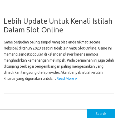
Lebih Update Untuk Kenali Istilah
Dalam Slot Online
Game perjudian paling simpel yang bisa anda nikmati secara
fleksibel di tahun 2023 saat ini tidak lain yaitu Slot Online. Game ini
memang sangat populer di kalangan player karena mampu
menghadirkan kemenangan melimpah. Pada permainan ini juga telah
ditunjang berbagai pengembangan paling mengesankan yang
dihadirkan langsung oleh provider. Akan banyak istilah-istilah
khusus yang digunakan untuk…
Read More »
S