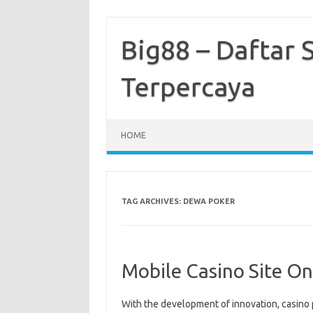
Skip
to
content
Big88 – Daftar 
Terpercaya
HOME
TAG ARCHIVES:
DEWA POKER
Mobile Casino Site On
With the development of innovation, casino 