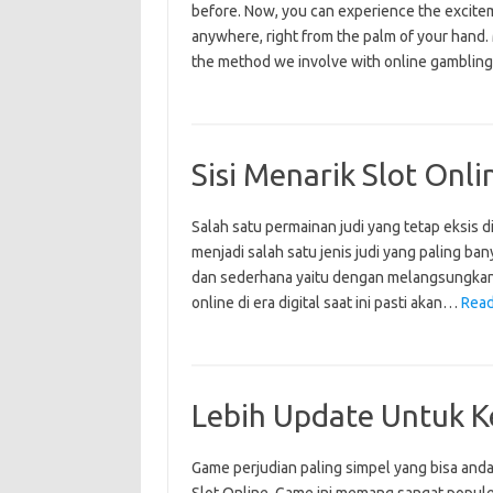
before. Now, you can experience the excitem
anywhere, right from the palm of your hand.
the method we involve with online gambling
Sisi Menarik Slot Onlin
Salah satu permainan judi yang tetap eksis di e
menjadi salah satu jenis judi yang paling ba
dan sederhana yaitu dengan melangsungkan 
online di era digital saat ini pasti akan…
Read
Lebih Update Untuk Ke
Game perjudian paling simpel yang bisa anda n