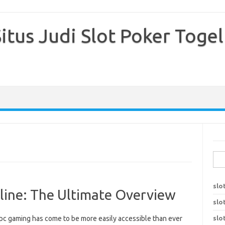
Situs Judi Slot Poker Toge
Sea
for:
slo
line: The Ultimate Overview
slo
pc gaming has come to be more easily accessible than ever
slo