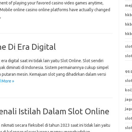
ent of playing your favored casino video games anytime,
mej
 Mobile online casino online platforms have actually changed
hk
,
hk
hk
e Di Era Digital
slo
slo
ra digital saat ini tidak lain yaitu Slot Online. Slot sendiri
nyak diminati di Indonesia. Sistem permainannya cukup simpel
qq 
putaran mesin. Kemajuan slot yang dihadirkan dalam versi
slo
 More »
koi
jag
nali Istilah Dalam Slot Online
jag
slo
ikmati secara fleksibel di tahun 2023 saat ini tidak lain yaitu
slo