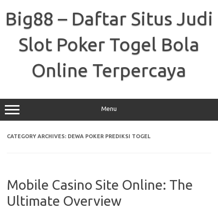
Skip
to
Big88 – Daftar Situs Judi
content
Slot Poker Togel Bola
Online Terpercaya
Menu
CATEGORY ARCHIVES:
DEWA POKER PREDIKSI TOGEL
Mobile Casino Site Online: The
Ultimate Overview