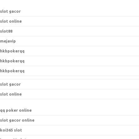
e
a
slot gacor
r
slot online
c
h
slot88
f
mejavip
o
hkbpokerqq
r
:
hkbpokerqq
hkbpokerqq
slot gacor
slot online
qq poker online
slot gacor online
koi365 slot