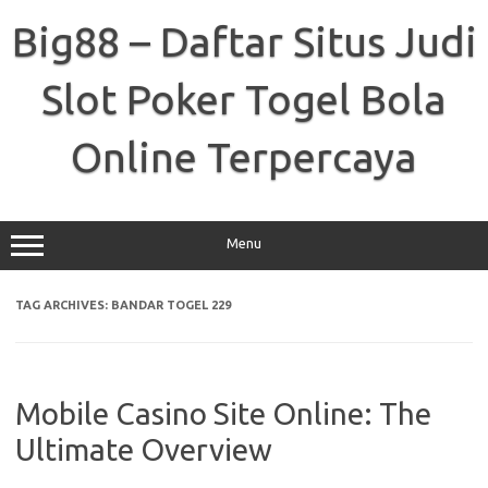
Skip
to
Big88 – Daftar Situs Judi
content
Slot Poker Togel Bola
Online Terpercaya
Menu
TAG ARCHIVES:
BANDAR TOGEL 229
Mobile Casino Site Online: The
Ultimate Overview