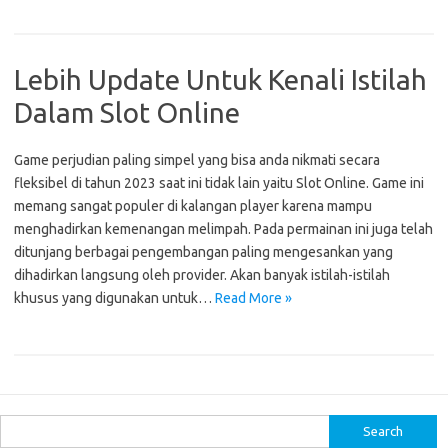
Lebih Update Untuk Kenali Istilah
Dalam Slot Online
Game perjudian paling simpel yang bisa anda nikmati secara
fleksibel di tahun 2023 saat ini tidak lain yaitu Slot Online. Game ini
memang sangat populer di kalangan player karena mampu
menghadirkan kemenangan melimpah. Pada permainan ini juga telah
ditunjang berbagai pengembangan paling mengesankan yang
dihadirkan langsung oleh provider. Akan banyak istilah-istilah
khusus yang digunakan untuk…
Read More »
S