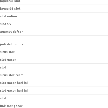
jaguar33 slot
jaguar33 slot
slot online
slot777
agam99 daftar
judi slot online
situs slot
slot gacor
slot
situs slot resmi
slot gacor hari ini
slot gacor hari ini
slot
link slot gacor