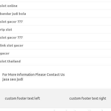
slot online
bandar judi bola
slot gacor 777
rtp slot
slot gacor 777
link slot gacor
gacor
slot thailand
For More Information Please
Contact Us
jasa seo judi
custom footer text left
custom footer text right