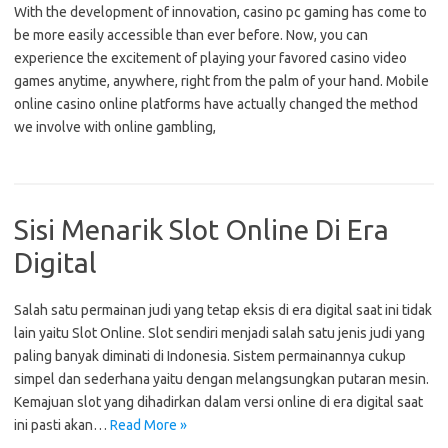
With the development of innovation, casino pc gaming has come to
be more easily accessible than ever before. Now, you can
experience the excitement of playing your favored casino video
games anytime, anywhere, right from the palm of your hand. Mobile
online casino online platforms have actually changed the method
we involve with online gambling,
Sisi Menarik Slot Online Di Era
Digital
Salah satu permainan judi yang tetap eksis di era digital saat ini tidak
lain yaitu Slot Online. Slot sendiri menjadi salah satu jenis judi yang
paling banyak diminati di Indonesia. Sistem permainannya cukup
simpel dan sederhana yaitu dengan melangsungkan putaran mesin.
Kemajuan slot yang dihadirkan dalam versi online di era digital saat
ini pasti akan…
Read More »