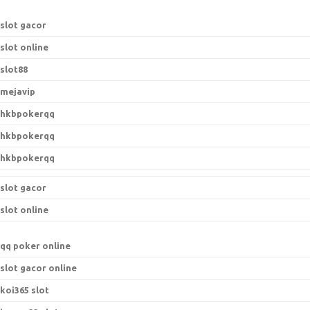
e
a
slot gacor
r
slot online
c
h
slot88
f
mejavip
o
hkbpokerqq
r
:
hkbpokerqq
hkbpokerqq
slot gacor
slot online
qq poker online
slot gacor online
koi365 slot