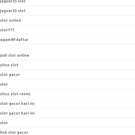
jaguar33 slot
jaguar33 slot
slot online
slot777
agam99 daftar
judi slot online
situs slot
slot gacor
slot
situs slot resmi
slot gacor hari ini
slot gacor hari ini
slot
link slot gacor