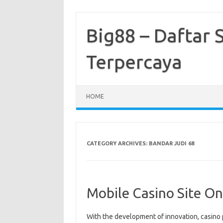
Skip
to
content
Big88 – Daftar 
Terpercaya
HOME
CATEGORY ARCHIVES:
BANDAR JUDI 68
Mobile Casino Site On
With the development of innovation, casino 