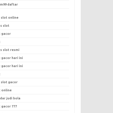
m99 daftar
i slot online
us slot
t gacor
t
us slot resmi
t gacor hari ini
t gacor hari ini
t
k slot gacor
t online
dar judi bola
t gacor 777