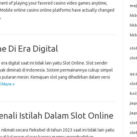
ent of playing your favored casino video games anytime,
mej
 Mobile online casino online platforms have actually changed
hk
,
hk
hk
e Di Era Digital
slo
slo
ra digital saat ini tidak lain yaitu Slot Online. Slot sendiri
nyak diminati di Indonesia. Sistem permainannya cukup simpel
qq 
putaran mesin. Kemajuan slot yang dihadirkan dalam versi
slo
 More »
koi
jag
nali Istilah Dalam Slot Online
jag
slo
ikmati secara fleksibel di tahun 2023 saat ini tidak lain yaitu
slo