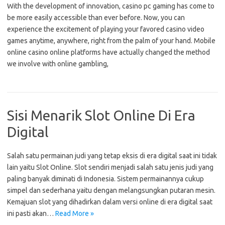
With the development of innovation, casino pc gaming has come to
be more easily accessible than ever before. Now, you can
experience the excitement of playing your favored casino video
games anytime, anywhere, right from the palm of your hand. Mobile
online casino online platforms have actually changed the method
we involve with online gambling,
Sisi Menarik Slot Online Di Era
Digital
Salah satu permainan judi yang tetap eksis di era digital saat ini tidak
lain yaitu Slot Online. Slot sendiri menjadi salah satu jenis judi yang
paling banyak diminati di Indonesia. Sistem permainannya cukup
simpel dan sederhana yaitu dengan melangsungkan putaran mesin.
Kemajuan slot yang dihadirkan dalam versi online di era digital saat
ini pasti akan…
Read More »