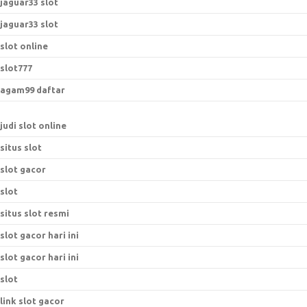
jaguar33 slot
jaguar33 slot
slot online
slot777
agam99 daftar
judi slot online
situs slot
slot gacor
slot
situs slot resmi
slot gacor hari ini
slot gacor hari ini
slot
link slot gacor