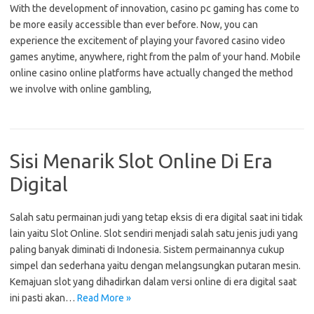
With the development of innovation, casino pc gaming has come to
be more easily accessible than ever before. Now, you can
experience the excitement of playing your favored casino video
games anytime, anywhere, right from the palm of your hand. Mobile
online casino online platforms have actually changed the method
we involve with online gambling,
Sisi Menarik Slot Online Di Era
Digital
Salah satu permainan judi yang tetap eksis di era digital saat ini tidak
lain yaitu Slot Online. Slot sendiri menjadi salah satu jenis judi yang
paling banyak diminati di Indonesia. Sistem permainannya cukup
simpel dan sederhana yaitu dengan melangsungkan putaran mesin.
Kemajuan slot yang dihadirkan dalam versi online di era digital saat
ini pasti akan…
Read More »