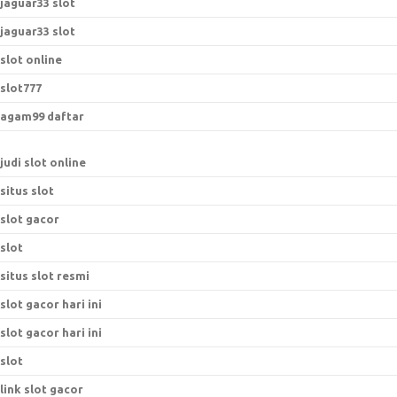
jaguar33 slot
jaguar33 slot
slot online
slot777
agam99 daftar
judi slot online
situs slot
slot gacor
slot
situs slot resmi
slot gacor hari ini
slot gacor hari ini
slot
link slot gacor