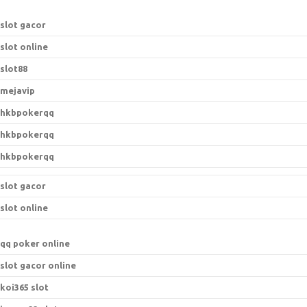
e
a
slot gacor
r
slot online
c
h
slot88
f
mejavip
o
hkbpokerqq
r
:
hkbpokerqq
hkbpokerqq
slot gacor
slot online
qq poker online
slot gacor online
koi365 slot