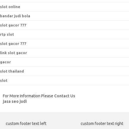
slot online
bandar judi bola
slot gacor 777
rtp slot
slot gacor 777
link slot gacor
gacor
slot thailand
slot
For More Information Please
Contact Us
jasa seo judi
custom footer text left
custom footer text right