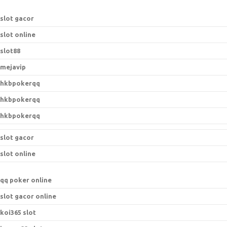
e
a
slot gacor
r
slot online
c
h
slot88
f
mejavip
o
hkbpokerqq
r
:
hkbpokerqq
hkbpokerqq
slot gacor
slot online
qq poker online
slot gacor online
koi365 slot