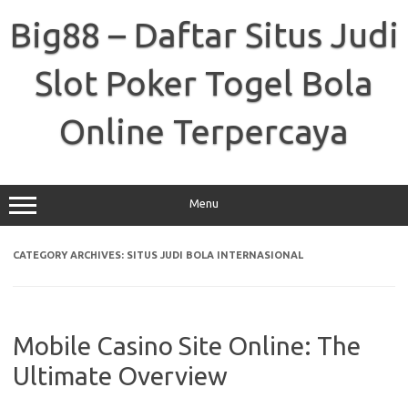
Skip
to
Big88 – Daftar Situs Judi
content
Slot Poker Togel Bola
Online Terpercaya
Menu
CATEGORY ARCHIVES:
SITUS JUDI BOLA INTERNASIONAL
Mobile Casino Site Online: The
Ultimate Overview