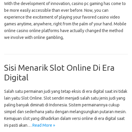
With the development of innovation, casino pc gaming has come to
be more easily accessible than ever before. Now, you can
experience the excitement of playing your favored casino video
games anytime, anywhere, right from the palm of your hand. Mobile
online casino online platforms have actually changed the method
we involve with online gambling,
Sisi Menarik Slot Online Di Era
Digital
Salah satu permainan judi yang tetap eksis di era digital saat ini tidak
lain yaitu Slot Online. Slot sendiri menjadi salah satu jenis judi yang
paling banyak diminati di Indonesia. Sistem permainannya cukup
simpel dan sederhana yaitu dengan melangsungkan putaran mesin.
Kemajuan slot yang dihadirkan dalam versi online di era digital saat
ini pasti akan…
Read More »