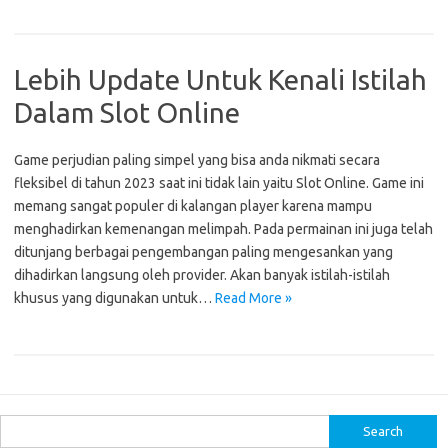
Lebih Update Untuk Kenali Istilah
Dalam Slot Online
Game perjudian paling simpel yang bisa anda nikmati secara
fleksibel di tahun 2023 saat ini tidak lain yaitu Slot Online. Game ini
memang sangat populer di kalangan player karena mampu
menghadirkan kemenangan melimpah. Pada permainan ini juga telah
ditunjang berbagai pengembangan paling mengesankan yang
dihadirkan langsung oleh provider. Akan banyak istilah-istilah
khusus yang digunakan untuk…
Read More »
S