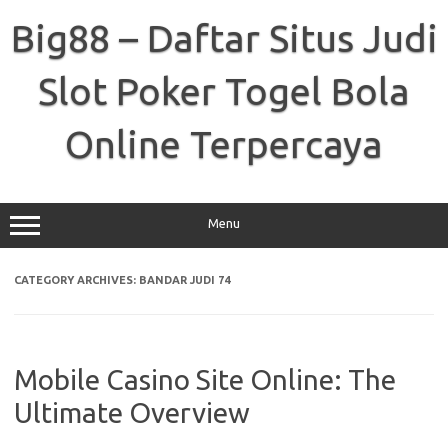
Skip
to
Big88 – Daftar Situs Judi
content
Slot Poker Togel Bola
Online Terpercaya
Menu
CATEGORY ARCHIVES:
BANDAR JUDI 74
Mobile Casino Site Online: The
Ultimate Overview