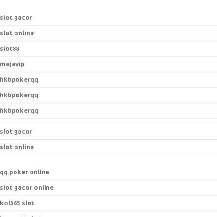
e
a
slot gacor
r
slot online
c
h
slot88
f
mejavip
o
hkbpokerqq
r
:
hkbpokerqq
hkbpokerqq
slot gacor
slot online
qq poker online
slot gacor online
koi365 slot