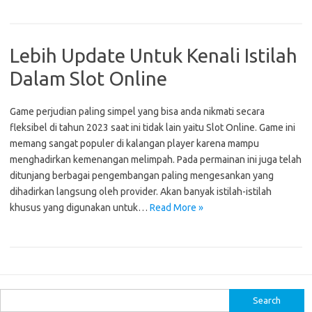
Lebih Update Untuk Kenali Istilah
Dalam Slot Online
Game perjudian paling simpel yang bisa anda nikmati secara
fleksibel di tahun 2023 saat ini tidak lain yaitu Slot Online. Game ini
memang sangat populer di kalangan player karena mampu
menghadirkan kemenangan melimpah. Pada permainan ini juga telah
ditunjang berbagai pengembangan paling mengesankan yang
dihadirkan langsung oleh provider. Akan banyak istilah-istilah
khusus yang digunakan untuk…
Read More »
S