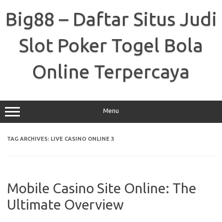
Skip
to
Big88 – Daftar Situs Judi
content
Slot Poker Togel Bola
Online Terpercaya
Menu
TAG ARCHIVES:
LIVE CASINO ONLINE 3
Mobile Casino Site Online: The
Ultimate Overview