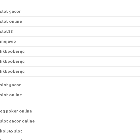
e
a
slot gacor
r
slot online
c
h
slot88
f
mejavip
o
hkbpokerqq
r
:
hkbpokerqq
hkbpokerqq
slot gacor
slot online
qq poker online
slot gacor online
koi365 slot