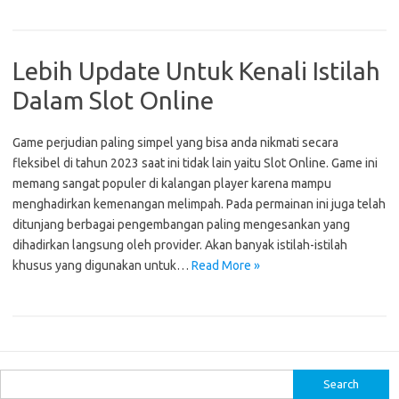
Lebih Update Untuk Kenali Istilah
Dalam Slot Online
Game perjudian paling simpel yang bisa anda nikmati secara
fleksibel di tahun 2023 saat ini tidak lain yaitu Slot Online. Game ini
memang sangat populer di kalangan player karena mampu
menghadirkan kemenangan melimpah. Pada permainan ini juga telah
ditunjang berbagai pengembangan paling mengesankan yang
dihadirkan langsung oleh provider. Akan banyak istilah-istilah
khusus yang digunakan untuk…
Read More »
S