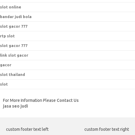
slot online
bandar judi bola
slot gacor 777
rtp slot
slot gacor 777
link slot gacor
gacor
slot thailand
slot
For More Information Please
Contact Us
jasa seo judi
custom footer text left
custom footer text right