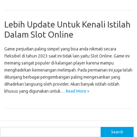
Lebih Update Untuk Kenali Istilah
Dalam Slot Online
Game perjudian paling simpel yang bisa anda nikmati secara
fleksibel di tahun 2023 saat ini tidak lain yaitu Slot Online. Game ini
memang sangat populer di kalangan player karena mampu
menghadirkan kemenangan melimpah. Pada permainan ini juga telah
ditunjang berbagai pengembangan paling mengesankan yang
dihadirkan langsung oleh provider. Akan banyak istilah-istilah
khusus yang digunakan untuk…
Read More »
S