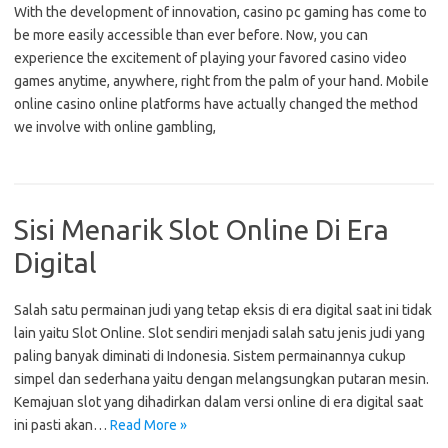
With the development of innovation, casino pc gaming has come to
be more easily accessible than ever before. Now, you can
experience the excitement of playing your favored casino video
games anytime, anywhere, right from the palm of your hand. Mobile
online casino online platforms have actually changed the method
we involve with online gambling,
Sisi Menarik Slot Online Di Era
Digital
Salah satu permainan judi yang tetap eksis di era digital saat ini tidak
lain yaitu Slot Online. Slot sendiri menjadi salah satu jenis judi yang
paling banyak diminati di Indonesia. Sistem permainannya cukup
simpel dan sederhana yaitu dengan melangsungkan putaran mesin.
Kemajuan slot yang dihadirkan dalam versi online di era digital saat
ini pasti akan…
Read More »