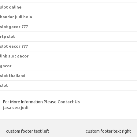
slot online
bandar judi bola
slot gacor 777
rtp slot
slot gacor 777
link slot gacor
gacor
slot thailand
slot
For More Information Please
Contact Us
jasa seo judi
custom footer text left
custom footer text right