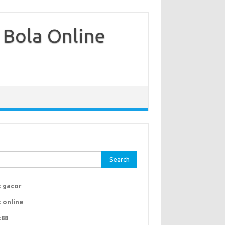
l Bola Online
rch
t gacor
t online
t88