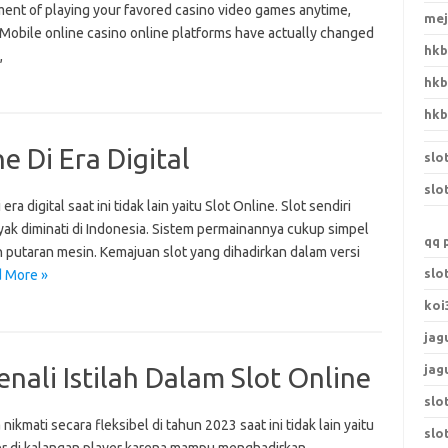
ent of playing your favored casino video games anytime,
mej
 Mobile online casino online platforms have actually changed
hk
,
hk
hk
e Di Era Digital
slo
slo
ra digital saat ini tidak lain yaitu Slot Online. Slot sendiri
nyak diminati di Indonesia. Sistem permainannya cukup simpel
qq 
putaran mesin. Kemajuan slot yang dihadirkan dalam versi
slo
 More »
koi
jag
nali Istilah Dalam Slot Online
jag
slo
ikmati secara fleksibel di tahun 2023 saat ini tidak lain yaitu
slo