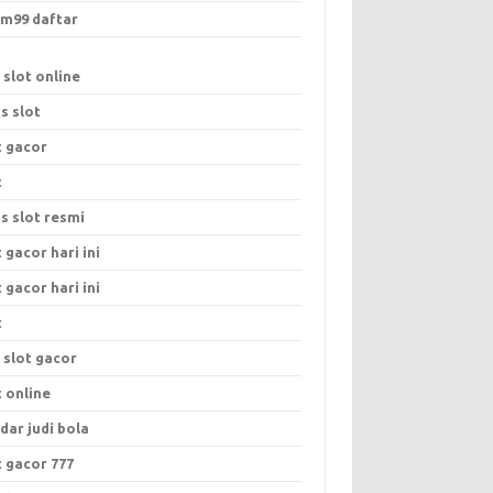
m99 daftar
i slot online
us slot
t gacor
t
us slot resmi
t gacor hari ini
t gacor hari ini
t
k slot gacor
t online
dar judi bola
t gacor 777