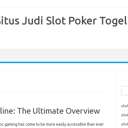
Situs Judi Slot Poker Toge
Sea
for:
slo
line: The Ultimate Overview
slo
pc gaming has come to be more easily accessible than ever
slo