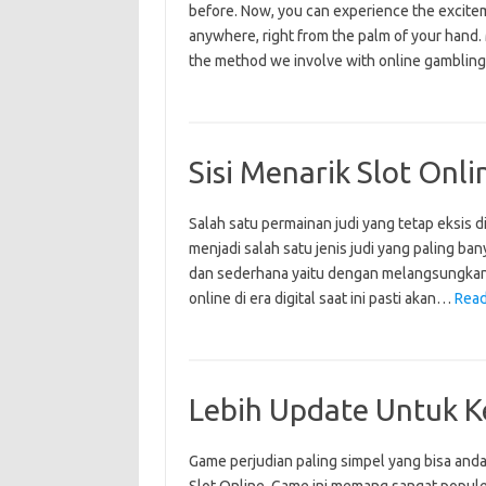
before. Now, you can experience the excitem
anywhere, right from the palm of your hand.
the method we involve with online gambling
Sisi Menarik Slot Onlin
Salah satu permainan judi yang tetap eksis di e
menjadi salah satu jenis judi yang paling ba
dan sederhana yaitu dengan melangsungkan 
online di era digital saat ini pasti akan…
Read
Lebih Update Untuk Ke
Game perjudian paling simpel yang bisa anda n