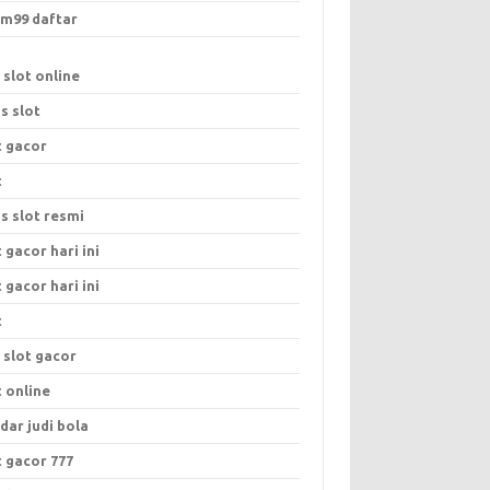
m99 daftar
i slot online
us slot
t gacor
t
us slot resmi
t gacor hari ini
t gacor hari ini
t
k slot gacor
t online
dar judi bola
t gacor 777