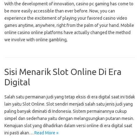
With the development of innovation, casino pc gaming has come to
be more easily accessible than ever before. Now, you can
experience the excitement of playing your favored casino video
games anytime, anywhere, right from the palm of your hand. Mobile
online casino online platforms have actually changed the method
we involve with online gambling,
Sisi Menarik Slot Online Di Era
Digital
Salah satu permainan judi yang tetap eksis di era digital saat ini tidak
lain yaitu Slot Online. Slot sendiri menjadi salah satu jenis judi yang
paling banyak diminati di Indonesia. Sistem permainannya cukup
simpel dan sederhana yaitu dengan melangsungkan putaran mesin.
Kemajuan slot yang dihadirkan dalam versi online di era digital saat
ini pasti akan…
Read More »