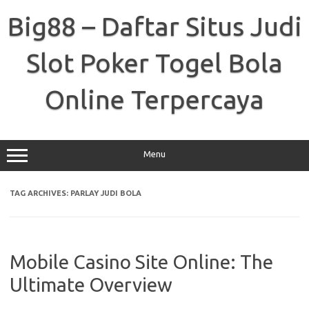
Skip
to
Big88 – Daftar Situs Judi
content
Slot Poker Togel Bola
Online Terpercaya
Menu
TAG ARCHIVES:
PARLAY JUDI BOLA
Mobile Casino Site Online: The
Ultimate Overview