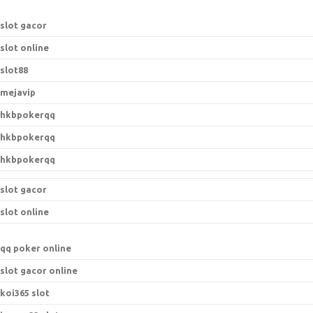
e
a
slot gacor
r
slot online
c
h
slot88
f
mejavip
o
hkbpokerqq
r
:
hkbpokerqq
hkbpokerqq
slot gacor
slot online
qq poker online
slot gacor online
koi365 slot