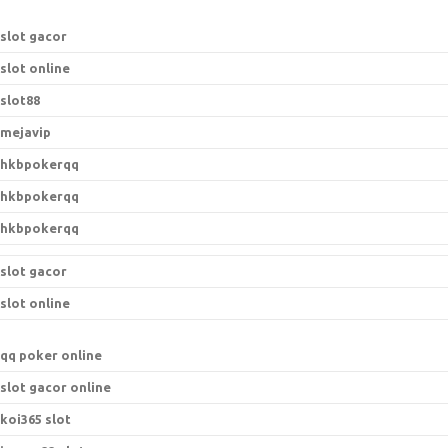
e
a
slot gacor
r
slot online
c
h
slot88
f
mejavip
o
hkbpokerqq
r
:
hkbpokerqq
hkbpokerqq
slot gacor
slot online
qq poker online
slot gacor online
koi365 slot