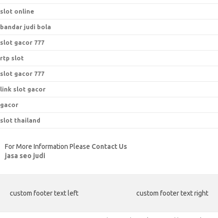
slot online
bandar judi bola
slot gacor 777
rtp slot
slot gacor 777
link slot gacor
gacor
slot thailand
For More Information Please
Contact Us
jasa seo judi
custom footer text left
custom footer text right