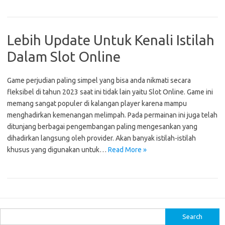
Lebih Update Untuk Kenali Istilah
Dalam Slot Online
Game perjudian paling simpel yang bisa anda nikmati secara
fleksibel di tahun 2023 saat ini tidak lain yaitu Slot Online. Game ini
memang sangat populer di kalangan player karena mampu
menghadirkan kemenangan melimpah. Pada permainan ini juga telah
ditunjang berbagai pengembangan paling mengesankan yang
dihadirkan langsung oleh provider. Akan banyak istilah-istilah
khusus yang digunakan untuk…
Read More »
S