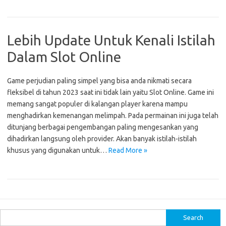
Lebih Update Untuk Kenali Istilah
Dalam Slot Online
Game perjudian paling simpel yang bisa anda nikmati secara
fleksibel di tahun 2023 saat ini tidak lain yaitu Slot Online. Game ini
memang sangat populer di kalangan player karena mampu
menghadirkan kemenangan melimpah. Pada permainan ini juga telah
ditunjang berbagai pengembangan paling mengesankan yang
dihadirkan langsung oleh provider. Akan banyak istilah-istilah
khusus yang digunakan untuk…
Read More »
S