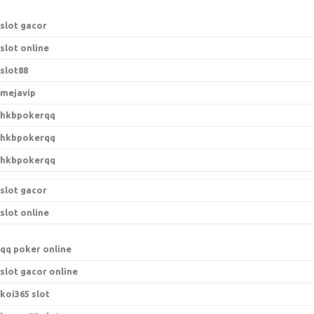
e
a
slot gacor
r
slot online
c
h
slot88
f
mejavip
o
hkbpokerqq
r
:
hkbpokerqq
hkbpokerqq
slot gacor
slot online
qq poker online
slot gacor online
koi365 slot